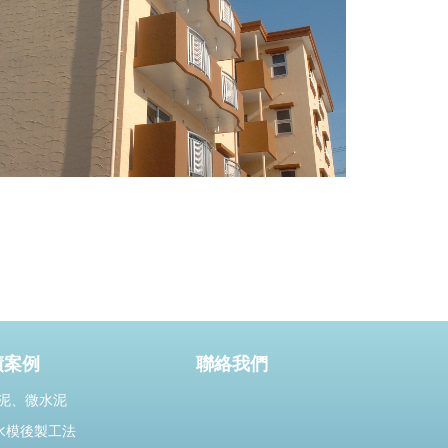
績案例
聯絡我們
泥、微水泥
水模後製工法