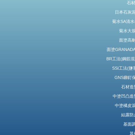
石材
日本石灰
菊水SA清
菊水大
面塗高
面塗GRANA
BR工法(鋼筋
SSI工法(
GNS鉚釘
石材造
中塗凹凸造
中塗橘皮
結露防
基面
其