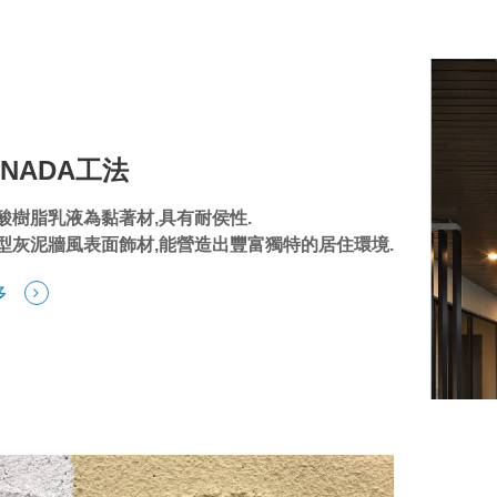
ANADA工法
酸樹脂乳液為黏著材,具有耐侯性.
型灰泥牆風表面飾材,能營造出豐富獨特的居住環境.
多