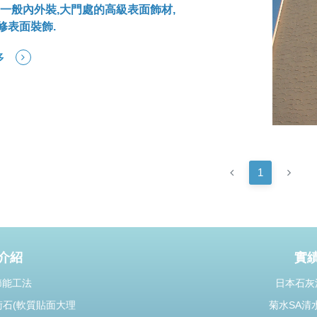
:一般內外裝,大門處的高級表面飾材,
修表面裝飾.
多
1
介紹
實
節能工法
日本石灰
術石(軟質貼面大理
菊水SA清