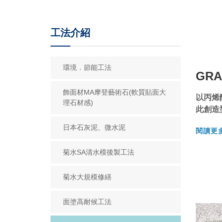
工法介紹
環境．節能工法
GR
飾面材MA摩登藝術石(軟質貼面大
以丙烯
理石材感)
此創造
日本石灰泥、微水泥
閱讀更
菊水SA清水模後製工法
菊水大規模修繕
面塗高耐候工法