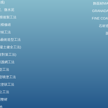
感)
飾面材M
泥、微水泥
GRANADA
水模後製工法
FINE COA
規模修繕
石材
耐候工法
DA藝術造型工法
混凝土健全工法)
鹽害對策工法)
保護網工法
型工法
型噴塗工法
滾塗狀工法
止工法
調整材
他